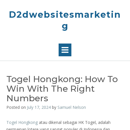
Skip
to
D2dwebsitesmarketin
content
g
Togel Hongkong: How To
Win With The Right
Numbers
Posted on
July 17, 2024
by
Samuel Nelson
Togel Hongkong
atau dikenal sebagai HK Togel, adalah
permainan lotere yang sangat populer di Indonesia dan