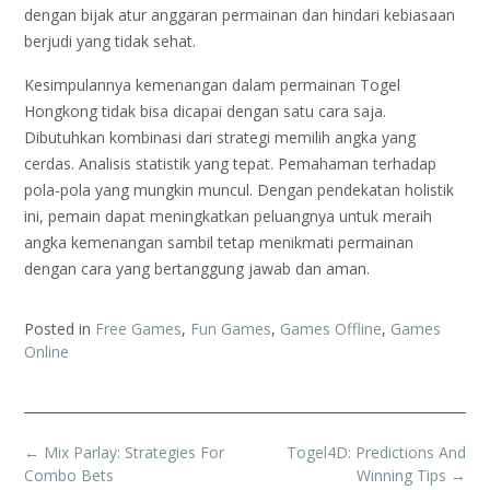
dengan bijak atur anggaran permainan dan hindari kebiasaan
berjudi yang tidak sehat.
Kesimpulannya kemenangan dalam permainan Togel
Hongkong tidak bisa dicapai dengan satu cara saja.
Dibutuhkan kombinasi dari strategi memilih angka yang
cerdas. Analisis statistik yang tepat. Pemahaman terhadap
pola-pola yang mungkin muncul. Dengan pendekatan holistik
ini, pemain dapat meningkatkan peluangnya untuk meraih
angka kemenangan sambil tetap menikmati permainan
dengan cara yang bertanggung jawab dan aman.
Posted in
Free Games
,
Fun Games
,
Games Offline
,
Games
Online
Post
←
Mix Parlay: Strategies For
Togel4D: Predictions And
navigation
Combo Bets
Winning Tips
→