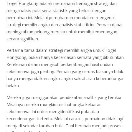
Togel Hongkong adalah memahami berbagai strategi dan
menganalisis pola serta statistik yang terkait dengan
permainan ini. Melalui pemahaman mendalam mengenai
strategi memilih angka dan analisis statistik ini. Pemain dapat
meningkatkan peluang mereka untuk meraih kemenangan
secara signifikan.
Pertama-tama dalam strategi memilih angka untuk Togel
Hongkong, bukan hanya kecerdasan semata yang dibutuhkan.
Ketekunan dalam mengikuti perkembangan hasil undian
sebelumnya juga penting. Pemain yang cerdas biasanya tidak
hanya mengandalkan angka-angka sakral atau keberuntungan
belaka.
Mereka juga menggunakan pendekatan analitis yang terukur.
Misalnya mereka mungkin melihat angka keluaran
sebelumnya. Ini untuk mengidentifikasi pola atau
kecenderungan tertentu. Melalui cara ini, permainan tidak lagi
menjadi sekadar taruhan buta. Tapi berubah menjadi proses