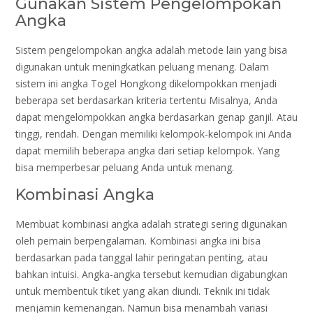
Gunakan Sistem Pengelompokan
Angka
Sistem pengelompokan angka adalah metode lain yang bisa
digunakan untuk meningkatkan peluang menang. Dalam
sistem ini angka Togel Hongkong dikelompokkan menjadi
beberapa set berdasarkan kriteria tertentu Misalnya, Anda
dapat mengelompokkan angka berdasarkan genap ganjil. Atau
tinggi, rendah. Dengan memiliki kelompok-kelompok ini Anda
dapat memilih beberapa angka dari setiap kelompok. Yang
bisa memperbesar peluang Anda untuk menang.
Kombinasi Angka
Membuat kombinasi angka adalah strategi sering digunakan
oleh pemain berpengalaman. Kombinasi angka ini bisa
berdasarkan pada tanggal lahir peringatan penting, atau
bahkan intuisi. Angka-angka tersebut kemudian digabungkan
untuk membentuk tiket yang akan diundi. Teknik ini tidak
menjamin kemenangan. Namun bisa menambah variasi