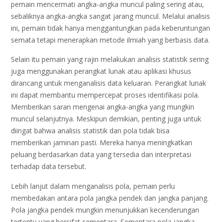
pemain mencermati angka-angka muncul paling sering atau,
sebaliknya angka-angka sangat jarang muncul. Melalui analisis
ini, pemain tidak hanya menggantungkan pada keberuntungan
semata tetapi menerapkan metode ilmiah yang berbasis data.
Selain itu pemain yang rajin melakukan analisis statistik sering
juga menggunakan perangkat lunak atau aplikasi khusus
dirancang untuk menganalisis data keluaran. Perangkat lunak
ini dapat membantu mempercepat proses identifikasi pola.
Memberikan saran mengenai angka-angka yang mungkin
muncul selanjutnya. Meskipun demikian, penting juga untuk
diingat bahwa analisis statistik dan pola tidak bisa
memberikan jaminan pasti. Mereka hanya meningkatkan
peluang berdasarkan data yang tersedia dan interpretasi
terhadap data tersebut.
Lebih lanjut dalam menganalisis pola, pemain perlu
membedakan antara pola jangka pendek dan jangka panjang.
Pola jangka pendek mungkin menunjukkan kecenderungan
tertentu yang bersifat sementara. Sementara pola jangka