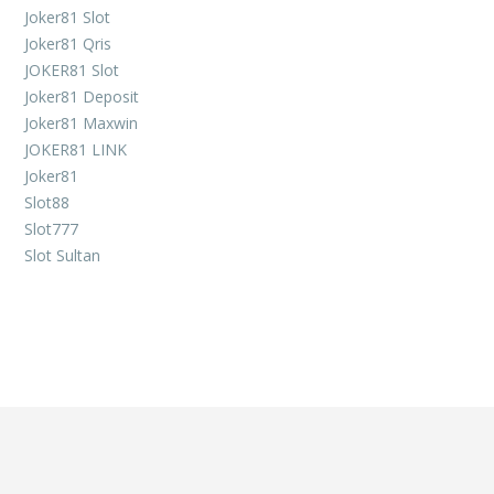
Joker81 Slot
Joker81 Qris
JOKER81 Slot
Joker81 Deposit
Joker81 Maxwin
JOKER81 LINK
Joker81
Slot88
Slot777
Slot Sultan