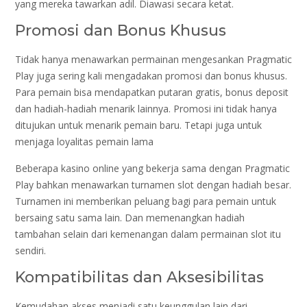
yang mereka tawarkan adil. Diawasi secara ketat.
Promosi dan Bonus Khusus
Tidak hanya menawarkan permainan mengesankan Pragmatic
Play juga sering kali mengadakan promosi dan bonus khusus.
Para pemain bisa mendapatkan putaran gratis, bonus deposit
dan hadiah-hadiah menarik lainnya. Promosi ini tidak hanya
ditujukan untuk menarik pemain baru. Tetapi juga untuk
menjaga loyalitas pemain lama
Beberapa kasino online yang bekerja sama dengan Pragmatic
Play bahkan menawarkan turnamen slot dengan hadiah besar.
Turnamen ini memberikan peluang bagi para pemain untuk
bersaing satu sama lain. Dan memenangkan hadiah
tambahan selain dari kemenangan dalam permainan slot itu
sendiri.
Kompatibilitas dan Aksesibilitas
Kemudahan akses menjadi satu keunggulan lain dari