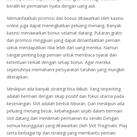
beralih ke permainan nyata dengan uang asli.
Memanfaatkan promosi dan bonus ditawarkan oleh kasino
online juga dapat meningkatkan peluang menang. Banyak
kasino menawarkan bonus selamat datang. Putaran gratis
dan promosi mingguan yang dapat dimanfaatkan pemain
untuk mendapatkan nilai lebih dari uang mereka. Namun
sangat penting bagi pemain untuk membaca syarat dan
ketentuan terkait dengan setiap bonus. Agar mereka
sepenuhnya memahami persyaratan taruhan yang mungkin
diterapkan.
Meskipun ada banyak strategi bisa diikuti. Yang terpenting
adalah bermain dengan sikap positif dan fokus utama pada
kesenangan. Slot adalah bentuk hiburan. Dan meskipun ada
peluang menang besar, kebahagiaan sejati dalam bermain
slot datang dari menikmati permainan itu sendiri.Dengan
semua keunggulan yang ditawarkan oleh Slot Pragmatic Play
serta berbagai tip dan strategi yang membantu pemain