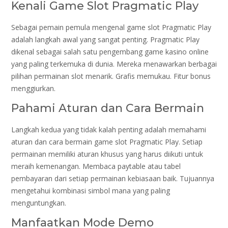
Kenali Game Slot Pragmatic Play
Sebagai pemain pemula mengenal game slot Pragmatic Play
adalah langkah awal yang sangat penting. Pragmatic Play
dikenal sebagai salah satu pengembang game kasino online
yang paling terkemuka di dunia. Mereka menawarkan berbagai
pilihan permainan slot menarik. Grafis memukau. Fitur bonus
menggiurkan.
Pahami Aturan dan Cara Bermain
Langkah kedua yang tidak kalah penting adalah memahami
aturan dan cara bermain game slot Pragmatic Play. Setiap
permainan memiliki aturan khusus yang harus diikuti untuk
meraih kemenangan. Membaca paytable atau tabel
pembayaran dari setiap permainan kebiasaan baik. Tujuannya
mengetahui kombinasi simbol mana yang paling
menguntungkan.
Manfaatkan Mode Demo