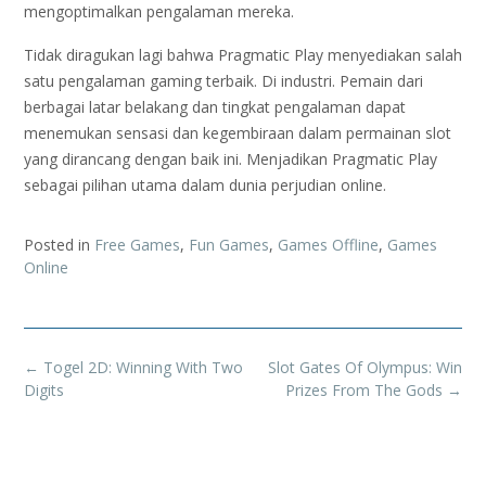
mengoptimalkan pengalaman mereka.
Tidak diragukan lagi bahwa Pragmatic Play menyediakan salah
satu pengalaman gaming terbaik. Di industri. Pemain dari
berbagai latar belakang dan tingkat pengalaman dapat
menemukan sensasi dan kegembiraan dalam permainan slot
yang dirancang dengan baik ini. Menjadikan Pragmatic Play
sebagai pilihan utama dalam dunia perjudian online.
Posted in
Free Games
,
Fun Games
,
Games Offline
,
Games
Online
Post
←
Togel 2D: Winning With Two
Slot Gates Of Olympus: Win
navigation
Digits
Prizes From The Gods
→