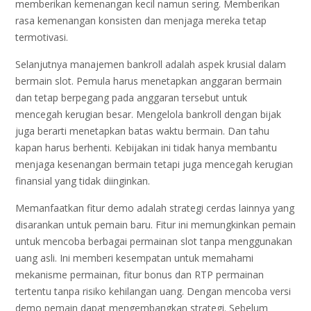
memberikan kemenangan kecil namun sering. Memberikan
rasa kemenangan konsisten dan menjaga mereka tetap
termotivasi.
Selanjutnya manajemen bankroll adalah aspek krusial dalam
bermain slot. Pemula harus menetapkan anggaran bermain
dan tetap berpegang pada anggaran tersebut untuk
mencegah kerugian besar. Mengelola bankroll dengan bijak
juga berarti menetapkan batas waktu bermain. Dan tahu
kapan harus berhenti. Kebijakan ini tidak hanya membantu
menjaga kesenangan bermain tetapi juga mencegah kerugian
finansial yang tidak diinginkan.
Memanfaatkan fitur demo adalah strategi cerdas lainnya yang
disarankan untuk pemain baru. Fitur ini memungkinkan pemain
untuk mencoba berbagai permainan slot tanpa menggunakan
uang asli. Ini memberi kesempatan untuk memahami
mekanisme permainan, fitur bonus dan RTP permainan
tertentu tanpa risiko kehilangan uang. Dengan mencoba versi
demo pemain dapat mengembangkan strategi. Sebelum