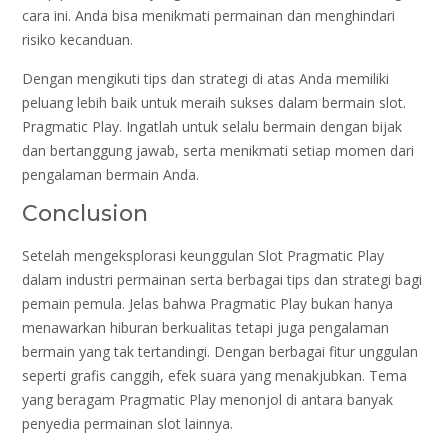
cara ini. Anda bisa menikmati permainan dan menghindari
risiko kecanduan.
Dengan mengikuti tips dan strategi di atas Anda memiliki
peluang lebih baik untuk meraih sukses dalam bermain slot.
Pragmatic Play. Ingatlah untuk selalu bermain dengan bijak
dan bertanggung jawab, serta menikmati setiap momen dari
pengalaman bermain Anda.
Conclusion
Setelah mengeksplorasi keunggulan Slot Pragmatic Play
dalam industri permainan serta berbagai tips dan strategi bagi
pemain pemula. Jelas bahwa Pragmatic Play bukan hanya
menawarkan hiburan berkualitas tetapi juga pengalaman
bermain yang tak tertandingi. Dengan berbagai fitur unggulan
seperti grafis canggih, efek suara yang menakjubkan. Tema
yang beragam Pragmatic Play menonjol di antara banyak
penyedia permainan slot lainnya.