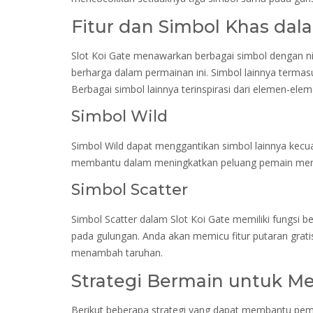
Fitur dan Simbol Khas dala
Slot Koi Gate menawarkan berbagai simbol dengan nila
berharga dalam permainan ini. Simbol lainnya termasu
Berbagai simbol lainnya terinspirasi dari elemen-ele
Simbol Wild
Simbol Wild dapat menggantikan simbol lainnya kecu
membantu dalam meningkatkan peluang pemain mer
Simbol Scatter
Simbol Scatter dalam Slot Koi Gate memiliki fungsi b
pada gulungan. Anda akan memicu fitur putaran gra
menambah taruhan.
Strategi Bermain untuk 
Berikut beberapa strategi yang dapat membantu pem