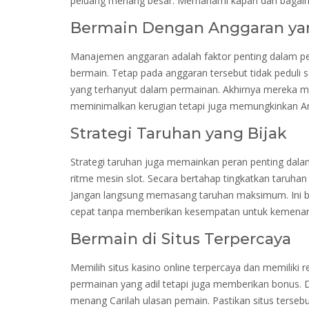
peluang menang besar. Memahami kapan dan bagaim
Bermain Dengan Anggaran yan
Manajemen anggaran adalah faktor penting dalam pe
bermain. Tetap pada anggaran tersebut tidak pedul
yang terhanyut dalam permainan. Akhirnya mereka me
meminimalkan kerugian tetapi juga memungkinkan A
Strategi Taruhan yang Bijak
Strategi taruhan juga memainkan peran penting dala
ritme mesin slot. Secara bertahap tingkatkan taruha
Jangan langsung memasang taruhan maksimum. Ini bu
cepat tanpa memberikan kesempatan untuk kemenan
Bermain di Situs Terpercaya
Memilih situs kasino online terpercaya dan memiliki 
permainan yang adil tetapi juga memberikan bonus.
menang Carilah ulasan pemain. Pastikan situs tersebut