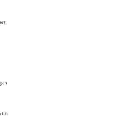
ersi
gkin
trik