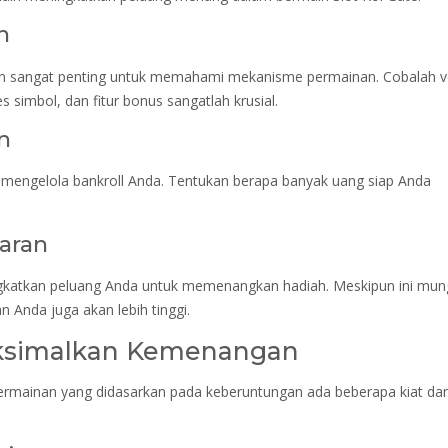
n
n sangat penting untuk memahami mekanisme permainan. Cobalah v
s simbol, dan fitur bonus sangatlah krusial.
n
mengelola bankroll Anda. Tentukan berapa banyak uang siap Anda
aran
katkan peluang Anda untuk memenangkan hadiah. Meskipun ini mun
 Anda juga akan lebih tinggi.
aksimalkan Kemenangan
permainan yang didasarkan pada keberuntungan ada beberapa kiat dan 