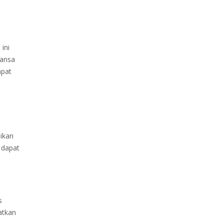
ini
uansa
apat
 ikan
 dapat
s
atkan