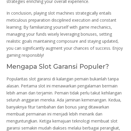
strategies enriching your overall experience.
In conclusion, playing slot machines strategically entails
meticulous preparation disciplined execution and constant
learning. By familiarizing yourself with game mechanics,
managing your funds wisely leveraging bonuses, setting
realistic goals maintaining composure and staying updated,
you can significantly augment your chances of success. Enjoy
gaming responsibly!
Mengapa Slot Garansi Populer?
Popularitas slot garansi di kalangan pemain bukanlah tanpa
alasan. Pertama slot ini menawarkan pengalaman bermain
lebih aman dan terjamin. Pemain tidak perlu takut kehilangan
seluruh anggaran mereka. Ada jaminan kemenangan. Kedua,
banyaknya fitur tambahan dan bonus yang ditawarkan
membuat permainan ini menjadi lebih menarik dan
menguntungkan. Ketiga kemajuan teknologi membuat slot
garansi semakin mudah diakses melalui berbagai perangkat,