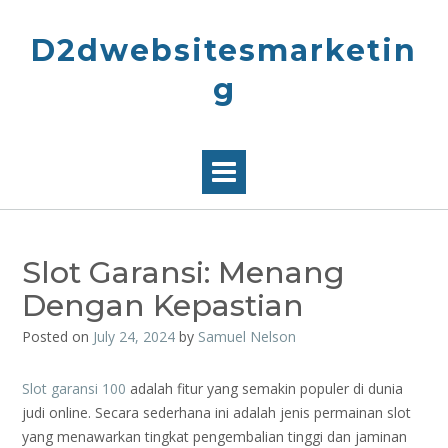
Skip
to
D2dwebsitesmarketin
content
g
Slot Garansi: Menang
Dengan Kepastian
Posted on
July 24, 2024
by
Samuel Nelson
Slot garansi 100
adalah fitur yang semakin populer di dunia
judi online. Secara sederhana ini adalah jenis permainan slot
yang menawarkan tingkat pengembalian tinggi dan jaminan