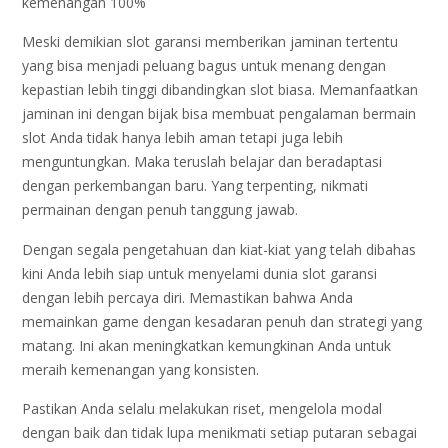
kemenangan 100%
Meski demikian slot garansi memberikan jaminan tertentu
yang bisa menjadi peluang bagus untuk menang dengan
kepastian lebih tinggi dibandingkan slot biasa. Memanfaatkan
jaminan ini dengan bijak bisa membuat pengalaman bermain
slot Anda tidak hanya lebih aman tetapi juga lebih
menguntungkan. Maka teruslah belajar dan beradaptasi
dengan perkembangan baru. Yang terpenting, nikmati
permainan dengan penuh tanggung jawab.
Dengan segala pengetahuan dan kiat-kiat yang telah dibahas
kini Anda lebih siap untuk menyelami dunia slot garansi
dengan lebih percaya diri. Memastikan bahwa Anda
memainkan game dengan kesadaran penuh dan strategi yang
matang. Ini akan meningkatkan kemungkinan Anda untuk
meraih kemenangan yang konsisten.
Pastikan Anda selalu melakukan riset, mengelola modal
dengan baik dan tidak lupa menikmati setiap putaran sebagai