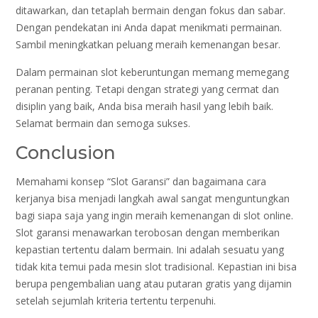
ditawarkan, dan tetaplah bermain dengan fokus dan sabar.
Dengan pendekatan ini Anda dapat menikmati permainan.
Sambil meningkatkan peluang meraih kemenangan besar.
Dalam permainan slot keberuntungan memang memegang
peranan penting. Tetapi dengan strategi yang cermat dan
disiplin yang baik, Anda bisa meraih hasil yang lebih baik.
Selamat bermain dan semoga sukses.
Conclusion
Memahami konsep “Slot Garansi” dan bagaimana cara
kerjanya bisa menjadi langkah awal sangat menguntungkan
bagi siapa saja yang ingin meraih kemenangan di slot online.
Slot garansi menawarkan terobosan dengan memberikan
kepastian tertentu dalam bermain. Ini adalah sesuatu yang
tidak kita temui pada mesin slot tradisional. Kepastian ini bisa
berupa pengembalian uang atau putaran gratis yang dijamin
setelah sejumlah kriteria tertentu terpenuhi.