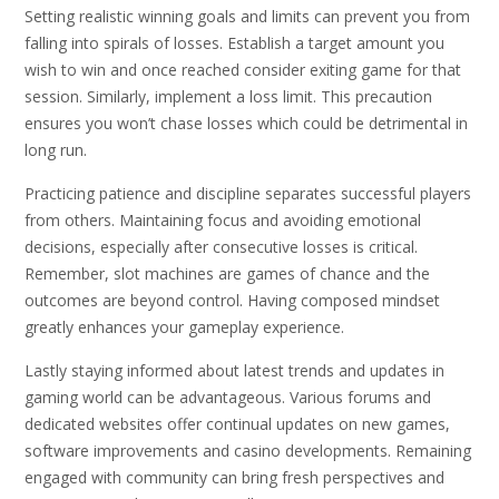
Setting realistic winning goals and limits can prevent you from
falling into spirals of losses. Establish a target amount you
wish to win and once reached consider exiting game for that
session. Similarly, implement a loss limit. This precaution
ensures you won’t chase losses which could be detrimental in
long run.
Practicing patience and discipline separates successful players
from others. Maintaining focus and avoiding emotional
decisions, especially after consecutive losses is critical.
Remember, slot machines are games of chance and the
outcomes are beyond control. Having composed mindset
greatly enhances your gameplay experience.
Lastly staying informed about latest trends and updates in
gaming world can be advantageous. Various forums and
dedicated websites offer continual updates on new games,
software improvements and casino developments. Remaining
engaged with community can bring fresh perspectives and