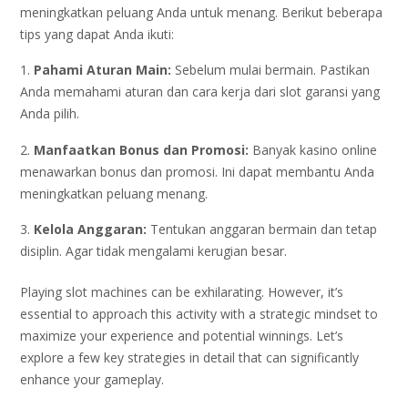
meningkatkan peluang Anda untuk menang. Berikut beberapa
tips yang dapat Anda ikuti:
1.
Pahami Aturan Main:
Sebelum mulai bermain. Pastikan
Anda memahami aturan dan cara kerja dari slot garansi yang
Anda pilih.
2.
Manfaatkan Bonus dan Promosi:
Banyak kasino online
menawarkan bonus dan promosi. Ini dapat membantu Anda
meningkatkan peluang menang.
3.
Kelola Anggaran:
Tentukan anggaran bermain dan tetap
disiplin. Agar tidak mengalami kerugian besar.
Playing slot machines can be exhilarating. However, it’s
essential to approach this activity with a strategic mindset to
maximize your experience and potential winnings. Let’s
explore a few key strategies in detail that can significantly
enhance your gameplay.