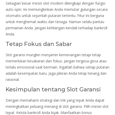
Sebagian besar mesin slot modern dilengkapi dengan fungsi
auto-spin. Ini memungkinkan Anda memutar gulungan secara
otomatis untuk sejumlah putaran tertentu. Fitur ini berguna
untuk menghemat waktu dan tenaga. Namun selalu pantau
permainan Anda. Jangan kehilangan kendali terhadap bankroll
Anda.
Tetap Fokus dan Sabar
Slot garansi mungkin menjamin kemenangan tetapi tetap
memerlukan kesabaran dan fokus. Jangan tergesa-gesa atau
terlalu emosional saat bermain. Ingatlah bahwa setiap putaran
adalah kesempatan baru. Jaga pikiran Anda tetap tenang dan
rasional.
Kesimpulan tentang Slot Garansi
Dengan memahami strategi dan trik yang tepat Anda dapat
meningkatkan peluang menang di slot garansi. Pilih mesin slot
tepat. Kelola bankroll Anda bijak. Manfaatkan bonus