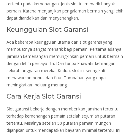
tertentu pada kemenangan. Jenis slot ini menarik banyak
pemain. Karena menjanjikan pengalaman bermain yang lebih
dapat diandalkan dan menyenangkan.
Keunggulan Slot Garansi
Ada beberapa keunggulan utama dari slot garansi yang
membuatnya sangat menarik bagi pemain. Pertama adanya
jaminan kemenangan memungkinkan pemain untuk bermain
dengan lebih percaya diri. Dan tanpa khawatir kehilangan
seluruh anggaran mereka. Kedua, slot ini sering kali
menawarkan bonus dan fitur. Tambahan yang dapat
meningkatkan peluang menang.
Cara Kerja Slot Garansi
Slot garansi bekerja dengan memberikan jaminan tertentu
terhadap kemenangan pemain setelah sejumlah putaran
tertentu. Misalnya setelah 50 putaran pemain mungkin
dijanjikan untuk mendapatkan bayaran minimal tertentu. Ini