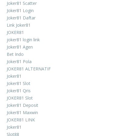
Joker81 Scatter
Joker81 Login
Joker81 Daftar
Link Joker81
JOKER81
joker81 login link
Joker81 Agen
Bet Indo
Joker81 Pola
JOKER81 ALTERNATIF
Joker81
Joker81 Slot
Joker81 Qris
JOKER81 Slot
Joker81 Deposit
Joker81 Maxwin
JOKER81 LINK
Joker81
Slot88