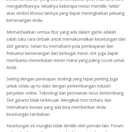
mengaktifkannya. Misalnya beberapa mesin memiliki “wilds”
atau simbol khusus lainnya yang dapat meningkatkan peluang
kemenangan Anda.
Memanfaatkan semua fitur yang ada dalam game adalah
salah satu cara terbaik untuk memaksimalkan keuntungan dari
slot garansi. Selain itu memahami pola pembayaran dan
frekuensi kemenangan dari berbagai mesin slot juga dapat
membantu menentukan mesin mana yang paling cocok untuk
Anda.
Seiring dengan penerapan strategi yang tepat penting juga
untuk selalu up-to-date dengan perkembangan industri
perjudian online. Teknologi dan permainan terus berkembang.
Slot garansi tidak terkecuali. Mengikuti tren terbaru dan
memahami inovasi yang ada bisa memberikan Anda
keuntungan tambahan.
Keuntungan ini mungkin tidak dimiliki oleh pemain lain. Forum