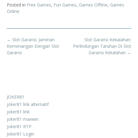
Posted in
Free Games
,
Fun Games
,
Games Offline
,
Games
Online
Post
←
Slot Garansi: Jaminan
Slot Garansi Kekalahan:
navigation
Kemenangan Dengan Slot
Perlindungan Taruhan Di Slot
Garansi
Garansi Kekalahan
→
JOKER81
joker81 link alternatif
joker81 link
joker81 maxwin
Joker81 RTP
Joker81 Login