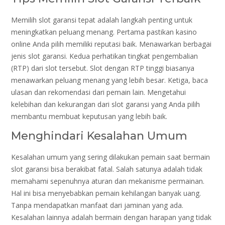
Memilih slot garansi tepat adalah langkah penting untuk
meningkatkan peluang menang. Pertama pastikan kasino
online Anda pilih memiliki reputasi baik. Menawarkan berbagai
jenis slot garansi. Kedua perhatikan tingkat pengembalian
(RTP) dari slot tersebut. Slot dengan RTP tinggi biasanya
menawarkan peluang menang yang lebih besar. Ketiga, baca
ulasan dan rekomendasi dari pemain lain. Mengetahui
kelebihan dan kekurangan dari slot garansi yang Anda pilih
membantu membuat keputusan yang lebih baik.
Menghindari Kesalahan Umum
Kesalahan umum yang sering dilakukan pemain saat bermain
slot garansi bisa berakibat fatal. Salah satunya adalah tidak
memahami sepenuhnya aturan dan mekanisme permainan.
Hal ini bisa menyebabkan pemain kehilangan banyak uang.
Tanpa mendapatkan manfaat dari jaminan yang ada.
Kesalahan lainnya adalah bermain dengan harapan yang tidak