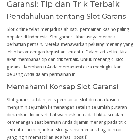
Garansi: Tip dan Trik Terbaik
Pendahuluan tentang Slot Garansi
Slot online telah menjadi salah satu permainan kasino paling
populer di Indonesia. Slot garansi, khususnya menarik
perhatian pemain. Mereka menawarkan peluang menang yang
lebih besar dengan kepastian tertentu. Dalam artikel ini, kita
akan membahas tip dan trik terbaik. Untuk menang di slot
garansi. Membantu Anda memahami cara meningkatkan
peluang Anda dalam permainan ini.
Memahami Konsep Slot Garansi
Slot garansi adalah jenis permainan slot di mana kasino
menjamin sejumlah kemenangan setelah sejumlah putaran
dimainkan. Ini berarti bahwa meskipun ada fluktuasi dalam
kemenangan saat bermain Anda dijamin menang pada titik
tertentu. Ini menjadikan slot garansi menarik bagi pemain
yang ingin memastikan ada hasil positif.