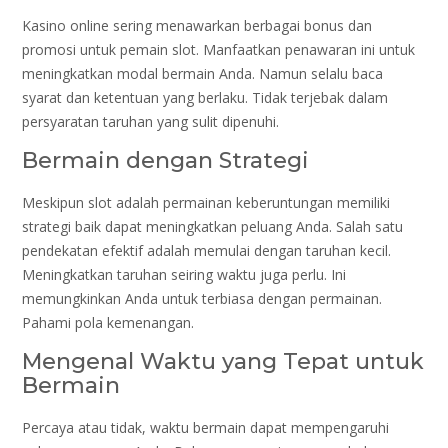
Kasino online sering menawarkan berbagai bonus dan
promosi untuk pemain slot. Manfaatkan penawaran ini untuk
meningkatkan modal bermain Anda. Namun selalu baca
syarat dan ketentuan yang berlaku. Tidak terjebak dalam
persyaratan taruhan yang sulit dipenuhi.
Bermain dengan Strategi
Meskipun slot adalah permainan keberuntungan memiliki
strategi baik dapat meningkatkan peluang Anda. Salah satu
pendekatan efektif adalah memulai dengan taruhan kecil.
Meningkatkan taruhan seiring waktu juga perlu. Ini
memungkinkan Anda untuk terbiasa dengan permainan.
Pahami pola kemenangan.
Mengenal Waktu yang Tepat untuk
Bermain
Percaya atau tidak, waktu bermain dapat mempengaruhi