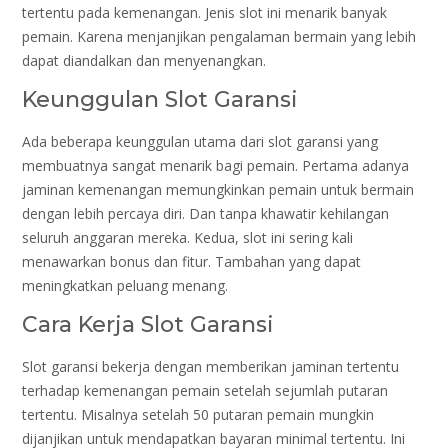
tertentu pada kemenangan. Jenis slot ini menarik banyak
pemain. Karena menjanjikan pengalaman bermain yang lebih
dapat diandalkan dan menyenangkan.
Keunggulan Slot Garansi
Ada beberapa keunggulan utama dari slot garansi yang
membuatnya sangat menarik bagi pemain. Pertama adanya
jaminan kemenangan memungkinkan pemain untuk bermain
dengan lebih percaya diri. Dan tanpa khawatir kehilangan
seluruh anggaran mereka. Kedua, slot ini sering kali
menawarkan bonus dan fitur. Tambahan yang dapat
meningkatkan peluang menang.
Cara Kerja Slot Garansi
Slot garansi bekerja dengan memberikan jaminan tertentu
terhadap kemenangan pemain setelah sejumlah putaran
tertentu. Misalnya setelah 50 putaran pemain mungkin
dijanjikan untuk mendapatkan bayaran minimal tertentu. Ini