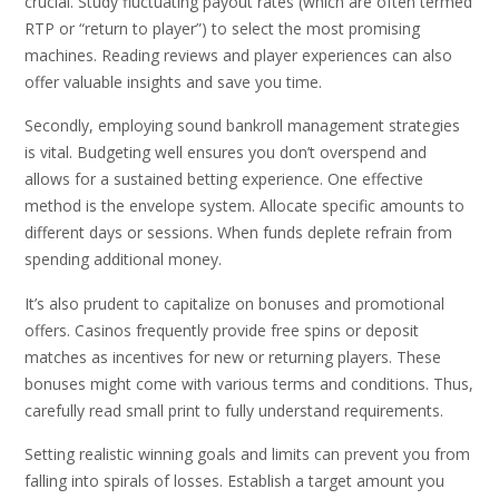
crucial. Study fluctuating payout rates (which are often termed
RTP or “return to player”) to select the most promising
machines. Reading reviews and player experiences can also
offer valuable insights and save you time.
Secondly, employing sound bankroll management strategies
is vital. Budgeting well ensures you don’t overspend and
allows for a sustained betting experience. One effective
method is the envelope system. Allocate specific amounts to
different days or sessions. When funds deplete refrain from
spending additional money.
It’s also prudent to capitalize on bonuses and promotional
offers. Casinos frequently provide free spins or deposit
matches as incentives for new or returning players. These
bonuses might come with various terms and conditions. Thus,
carefully read small print to fully understand requirements.
Setting realistic winning goals and limits can prevent you from
falling into spirals of losses. Establish a target amount you