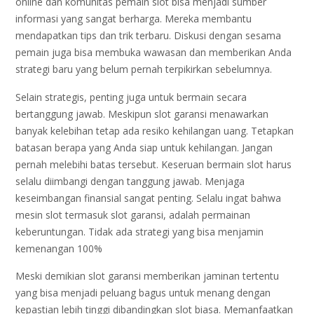
online dan komunitas pemain slot bisa menjadi sumber
informasi yang sangat berharga. Mereka membantu
mendapatkan tips dan trik terbaru. Diskusi dengan sesama
pemain juga bisa membuka wawasan dan memberikan Anda
strategi baru yang belum pernah terpikirkan sebelumnya.
Selain strategis, penting juga untuk bermain secara
bertanggung jawab. Meskipun slot garansi menawarkan
banyak kelebihan tetap ada resiko kehilangan uang. Tetapkan
batasan berapa yang Anda siap untuk kehilangan. Jangan
pernah melebihi batas tersebut. Keseruan bermain slot harus
selalu diimbangi dengan tanggung jawab. Menjaga
keseimbangan finansial sangat penting. Selalu ingat bahwa
mesin slot termasuk slot garansi, adalah permainan
keberuntungan. Tidak ada strategi yang bisa menjamin
kemenangan 100%
Meski demikian slot garansi memberikan jaminan tertentu
yang bisa menjadi peluang bagus untuk menang dengan
kepastian lebih tinggi dibandingkan slot biasa. Memanfaatkan