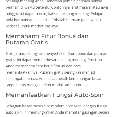
peluang menang Anda. Beberapa pemain percaya bahwa
bermain di waktu tertentu. Contohnya larut malam atau awal
minggu. Ini dapat meningkatkan peluang menang. Pelajari
pola bermain Anda sendiri. Cobalah bermain pada waktu
berbeda untuk melihat hasilnya.
Memahami Fitur Bonus dan
Putaran Gratis
Slot garansi sering kali menyertakan fitur bonus dan putaran
gratis. Ini dapat memperbesar peluang menang. Pastikan
Anda memahami cara kerja fitur ini dan cara
memanfaatkannya. Putaran gratis sering kali menjadi
kesempatan emas. Anda bisa meraih kemenangan besar
tanpa harus mengeluarkan modal tambahan.
Memanfaatkan Fungsi Auto-Spin
Sebagian besar mesin slot modern dilengkapi dengan fungsi
auto-spin. Ini memungkinkan Anda memutar gulungan secara