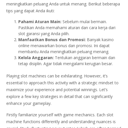
meningkatkan peluang Anda untuk menang. Berikut beberapa
tips yang dapat Anda ikuti:
Pahami Aturan Main:
Sebelum mulai bermain.
Pastikan Anda memahami aturan dan cara kerja dari
slot garansi yang Anda pilih.
Manfaatkan Bonus dan Promosi:
Banyak kasino
online menawarkan bonus dan promosi. Ini dapat
membantu Anda meningkatkan peluang menang.
Kelola Anggaran:
Tentukan anggaran bermain dan
tetap disiplin. Agar tidak mengalami kerugian besar.
Playing slot machines can be exhilarating. However, it’s
essential to approach this activity with a strategic mindset to
maximize your experience and potential winnings. Let’s
explore a few key strategies in detail that can significantly
enhance your gameplay.
Firstly familiarize yourself with game mechanics. Each slot
machine functions differently and understanding nuances is