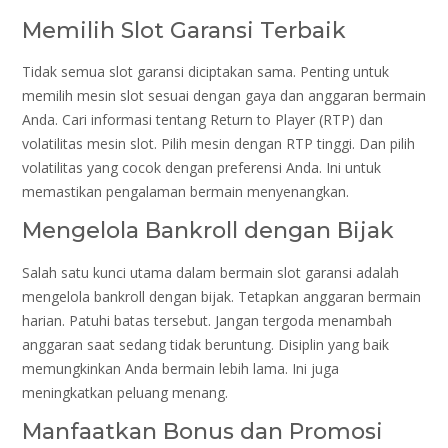
Memilih Slot Garansi Terbaik
Tidak semua slot garansi diciptakan sama. Penting untuk
memilih mesin slot sesuai dengan gaya dan anggaran bermain
Anda. Cari informasi tentang Return to Player (RTP) dan
volatilitas mesin slot. Pilih mesin dengan RTP tinggi. Dan pilih
volatilitas yang cocok dengan preferensi Anda. Ini untuk
memastikan pengalaman bermain menyenangkan.
Mengelola Bankroll dengan Bijak
Salah satu kunci utama dalam bermain slot garansi adalah
mengelola bankroll dengan bijak. Tetapkan anggaran bermain
harian. Patuhi batas tersebut. Jangan tergoda menambah
anggaran saat sedang tidak beruntung. Disiplin yang baik
memungkinkan Anda bermain lebih lama. Ini juga
meningkatkan peluang menang.
Manfaatkan Bonus dan Promosi