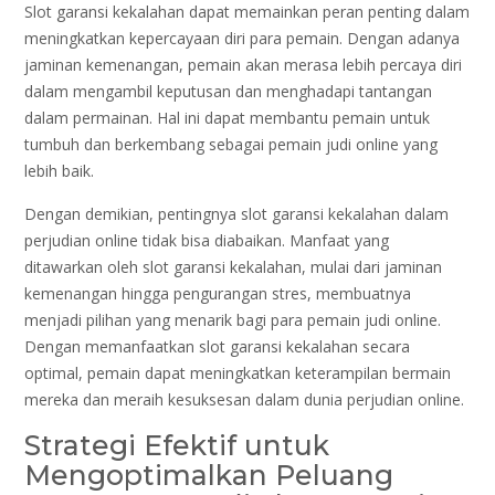
Slot garansi kekalahan dapat memainkan peran penting dalam
meningkatkan kepercayaan diri para pemain. Dengan adanya
jaminan kemenangan, pemain akan merasa lebih percaya diri
dalam mengambil keputusan dan menghadapi tantangan
dalam permainan. Hal ini dapat membantu pemain untuk
tumbuh dan berkembang sebagai pemain judi online yang
lebih baik.
Dengan demikian, pentingnya slot garansi kekalahan dalam
perjudian online tidak bisa diabaikan. Manfaat yang
ditawarkan oleh slot garansi kekalahan, mulai dari jaminan
kemenangan hingga pengurangan stres, membuatnya
menjadi pilihan yang menarik bagi para pemain judi online.
Dengan memanfaatkan slot garansi kekalahan secara
optimal, pemain dapat meningkatkan keterampilan bermain
mereka dan meraih kesuksesan dalam dunia perjudian online.
Strategi Efektif untuk
Mengoptimalkan Peluang