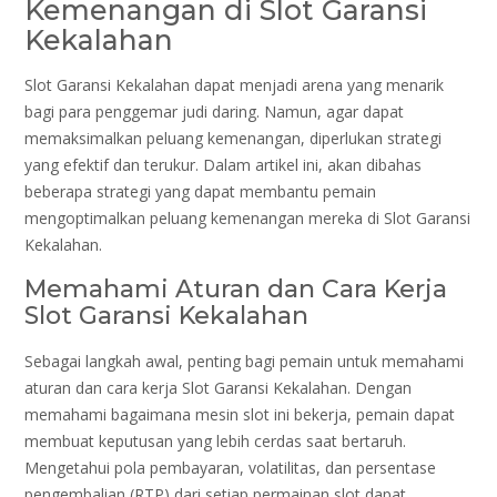
Kemenangan di Slot Garansi
Kekalahan
Slot Garansi Kekalahan dapat menjadi arena yang menarik
bagi para penggemar judi daring. Namun, agar dapat
memaksimalkan peluang kemenangan, diperlukan strategi
yang efektif dan terukur. Dalam artikel ini, akan dibahas
beberapa strategi yang dapat membantu pemain
mengoptimalkan peluang kemenangan mereka di Slot Garansi
Kekalahan.
Memahami Aturan dan Cara Kerja
Slot Garansi Kekalahan
Sebagai langkah awal, penting bagi pemain untuk memahami
aturan dan cara kerja Slot Garansi Kekalahan. Dengan
memahami bagaimana mesin slot ini bekerja, pemain dapat
membuat keputusan yang lebih cerdas saat bertaruh.
Mengetahui pola pembayaran, volatilitas, dan persentase
pengembalian (RTP) dari setiap permainan slot dapat