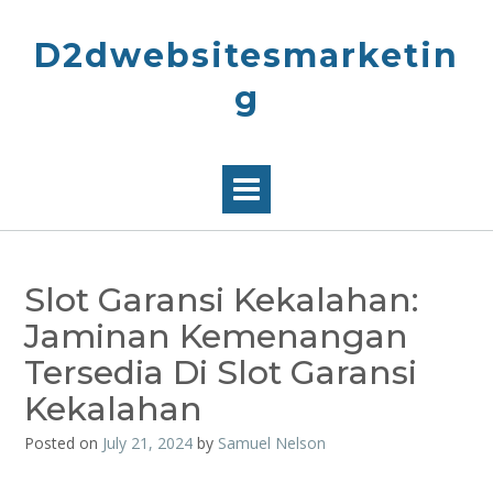
Skip
to
D2dwebsitesmarketin
content
g
Slot Garansi Kekalahan:
Jaminan Kemenangan
Tersedia Di Slot Garansi
Kekalahan
Posted on
July 21, 2024
by
Samuel Nelson