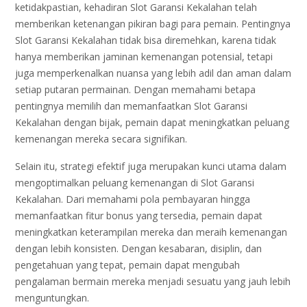
ketidakpastian, kehadiran Slot Garansi Kekalahan telah
memberikan ketenangan pikiran bagi para pemain. Pentingnya
Slot Garansi Kekalahan tidak bisa diremehkan, karena tidak
hanya memberikan jaminan kemenangan potensial, tetapi
juga memperkenalkan nuansa yang lebih adil dan aman dalam
setiap putaran permainan. Dengan memahami betapa
pentingnya memilih dan memanfaatkan Slot Garansi
Kekalahan dengan bijak, pemain dapat meningkatkan peluang
kemenangan mereka secara signifikan.
Selain itu, strategi efektif juga merupakan kunci utama dalam
mengoptimalkan peluang kemenangan di Slot Garansi
Kekalahan. Dari memahami pola pembayaran hingga
memanfaatkan fitur bonus yang tersedia, pemain dapat
meningkatkan keterampilan mereka dan meraih kemenangan
dengan lebih konsisten. Dengan kesabaran, disiplin, dan
pengetahuan yang tepat, pemain dapat mengubah
pengalaman bermain mereka menjadi sesuatu yang jauh lebih
menguntungkan.