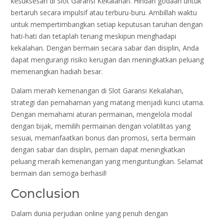
kesuksesan di Slot Garansi Kekalahan. Hindari godaan untuk
bertaruh secara impulsif atau terburu-buru. Ambillah waktu
untuk mempertimbangkan setiap keputusan taruhan dengan
hati-hati dan tetaplah tenang meskipun menghadapi
kekalahan. Dengan bermain secara sabar dan disiplin, Anda
dapat mengurangi risiko kerugian dan meningkatkan peluang
memenangkan hadiah besar.
Dalam meraih kemenangan di Slot Garansi Kekalahan,
strategi dan pemahaman yang matang menjadi kunci utama.
Dengan memahami aturan permainan, mengelola modal
dengan bijak, memilih permainan dengan volatilitas yang
sesuai, memanfaatkan bonus dan promosi, serta bermain
dengan sabar dan disiplin, pemain dapat meningkatkan
peluang meraih kemenangan yang menguntungkan. Selamat
bermain dan semoga berhasil!
Conclusion
Dalam dunia perjudian online yang penuh dengan