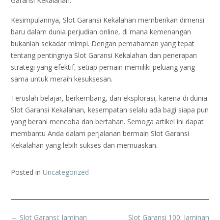
Garansi Kekalahan.
Kesimpulannya, Slot Garansi Kekalahan memberikan dimensi
baru dalam dunia perjudian online, di mana kemenangan
bukanlah sekadar mimpi. Dengan pemahaman yang tepat
tentang pentingnya Slot Garansi Kekalahan dan penerapan
strategi yang efektif, setiap pemain memiliki peluang yang
sama untuk meraih kesuksesan.
Teruslah belajar, berkembang, dan eksplorasi, karena di dunia
Slot Garansi Kekalahan, kesempatan selalu ada bagi siapa pun
yang berani mencoba dan bertahan. Semoga artikel ini dapat
membantu Anda dalam perjalanan bermain Slot Garansi
Kekalahan yang lebih sukses dan memuaskan.
Posted in
Uncategorized
Post
←
Slot Garansi: Jaminan
Slot Garansi 100: Jaminan