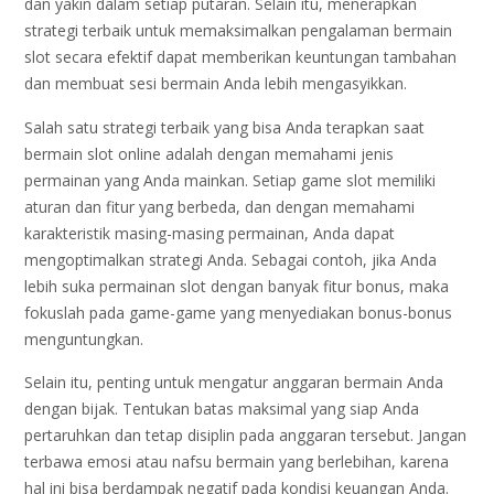
dan yakin dalam setiap putaran. Selain itu, menerapkan
strategi terbaik untuk memaksimalkan pengalaman bermain
slot secara efektif dapat memberikan keuntungan tambahan
dan membuat sesi bermain Anda lebih mengasyikkan.
Salah satu strategi terbaik yang bisa Anda terapkan saat
bermain slot online adalah dengan memahami jenis
permainan yang Anda mainkan. Setiap game slot memiliki
aturan dan fitur yang berbeda, dan dengan memahami
karakteristik masing-masing permainan, Anda dapat
mengoptimalkan strategi Anda. Sebagai contoh, jika Anda
lebih suka permainan slot dengan banyak fitur bonus, maka
fokuslah pada game-game yang menyediakan bonus-bonus
menguntungkan.
Selain itu, penting untuk mengatur anggaran bermain Anda
dengan bijak. Tentukan batas maksimal yang siap Anda
pertaruhkan dan tetap disiplin pada anggaran tersebut. Jangan
terbawa emosi atau nafsu bermain yang berlebihan, karena
hal ini bisa berdampak negatif pada kondisi keuangan Anda.