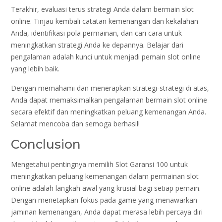
Terakhir, evaluasi terus strategi Anda dalam bermain slot
online. Tinjau kembali catatan kemenangan dan kekalahan
Anda, identifikasi pola permainan, dan cari cara untuk
meningkatkan strategi Anda ke depannya. Belajar dari
pengalaman adalah kunci untuk menjadi pemain slot online
yang lebih baik.
Dengan memahami dan menerapkan strategi-strategi di atas,
Anda dapat memaksimalkan pengalaman bermain slot online
secara efektif dan meningkatkan peluang kemenangan Anda.
Selamat mencoba dan semoga berhasil!
Conclusion
Mengetahui pentingnya memilih Slot Garansi 100 untuk
meningkatkan peluang kemenangan dalam permainan slot
online adalah langkah awal yang krusial bagi setiap pemain.
Dengan menetapkan fokus pada game yang menawarkan
jaminan kemenangan, Anda dapat merasa lebih percaya diri