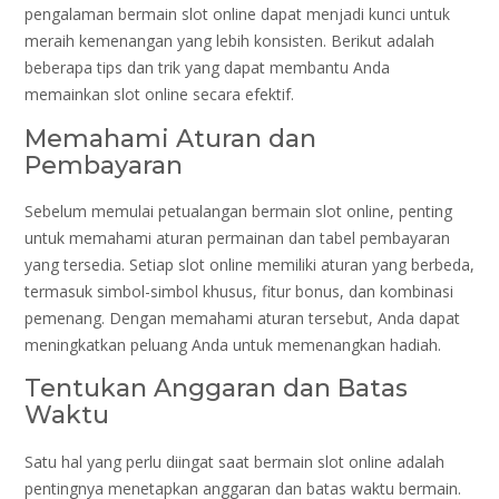
pengalaman bermain slot online dapat menjadi kunci untuk
meraih kemenangan yang lebih konsisten. Berikut adalah
beberapa tips dan trik yang dapat membantu Anda
memainkan slot online secara efektif.
Memahami Aturan dan
Pembayaran
Sebelum memulai petualangan bermain slot online, penting
untuk memahami aturan permainan dan tabel pembayaran
yang tersedia. Setiap slot online memiliki aturan yang berbeda,
termasuk simbol-simbol khusus, fitur bonus, dan kombinasi
pemenang. Dengan memahami aturan tersebut, Anda dapat
meningkatkan peluang Anda untuk memenangkan hadiah.
Tentukan Anggaran dan Batas
Waktu
Satu hal yang perlu diingat saat bermain slot online adalah
pentingnya menetapkan anggaran dan batas waktu bermain.