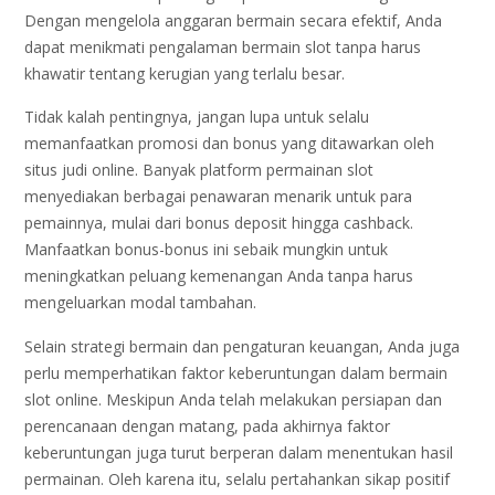
Dengan mengelola anggaran bermain secara efektif, Anda
dapat menikmati pengalaman bermain slot tanpa harus
khawatir tentang kerugian yang terlalu besar.
Tidak kalah pentingnya, jangan lupa untuk selalu
memanfaatkan promosi dan bonus yang ditawarkan oleh
situs judi online. Banyak platform permainan slot
menyediakan berbagai penawaran menarik untuk para
pemainnya, mulai dari bonus deposit hingga cashback.
Manfaatkan bonus-bonus ini sebaik mungkin untuk
meningkatkan peluang kemenangan Anda tanpa harus
mengeluarkan modal tambahan.
Selain strategi bermain dan pengaturan keuangan, Anda juga
perlu memperhatikan faktor keberuntungan dalam bermain
slot online. Meskipun Anda telah melakukan persiapan dan
perencanaan dengan matang, pada akhirnya faktor
keberuntungan juga turut berperan dalam menentukan hasil
permainan. Oleh karena itu, selalu pertahankan sikap positif