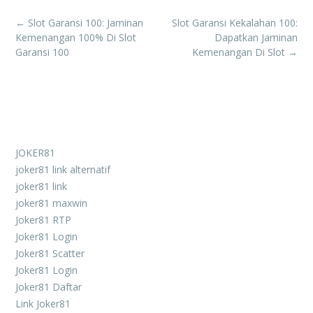
Post
←
Slot Garansi 100: Jaminan
Slot Garansi Kekalahan 100:
navigation
Kemenangan 100% Di Slot
Dapatkan Jaminan
Garansi 100
Kemenangan Di Slot
→
JOKER81
joker81 link alternatif
joker81 link
joker81 maxwin
Joker81 RTP
Joker81 Login
Joker81 Scatter
Joker81 Login
Joker81 Daftar
Link Joker81