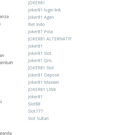
JOKER81
joker81 login link
nanza
Joker81 Agen
u
Bet Indo
Joker81 Pola
JOKER81 ALTERNATIF
Joker81
Joker81 Slot
an
Joker81 Qris
enambah
JOKER81 Slot
Joker81 Deposit
Joker81 Maxwin
JOKER81 LINK
Joker81
i
Slot88
Slot777
Slot Sultan
gganda