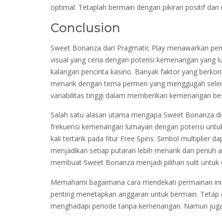
optimal. Tetaplah bermain dengan pikiran positif dan
Conclusion
Sweet Bonanza dari Pragmatic Play menawarkan pe
visual yang ceria dengan potensi kemenangan yang luar
kalangan pencinta kasino. Banyak faktor yang berkont
menarik dengan tema permen yang menggugah selera 
variabilitas tinggi dalam memberikan kemenangan be
Salah satu alasan utama mengapa Sweet Bonanza disuk
frekuensi kemenangan lumayan dengan potensi untuk
kali tertarik pada fitur Free Spins. Simbol multiplie
menjadikan setiap putaran lebih menarik dan penuh a
membuat Sweet Bonanza menjadi pilihan sulit untuk 
Memahami bagaimana cara mendekati permainan ini d
penting menetapkan anggaran untuk bermain. Tetap di
menghadapi periode tanpa kemenangan. Namun juga