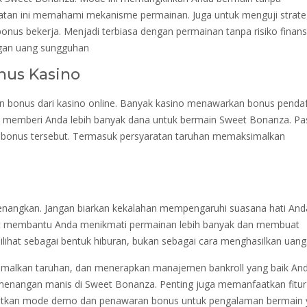
an ini memahami mekanisme permainan. Juga untuk menguji strate
onus bekerja. Menjadi terbiasa dengan permainan tanpa risiko finans
ngan uang sungguhan
us Kasino
n bonus dari kasino online. Banyak kasino menawarkan bonus penda
t memberi Anda lebih banyak dana untuk bermain Sweet Bonanza. Pa
 bonus tersebut. Termasuk persyaratan taruhan memaksimalkan
nangkan. Jangan biarkan kekalahan mempengaruhi suasana hati And
apat membantu Anda menikmati permainan lebih banyak dan membuat
dilihat sebagai bentuk hiburan, bukan sebagai cara menghasilkan uang
lkan taruhan, dan menerapkan manajemen bankroll yang baik An
nangan manis di Sweet Bonanza. Penting juga memanfaatkan fitur-
atkan mode demo dan penawaran bonus untuk pengalaman bermain 