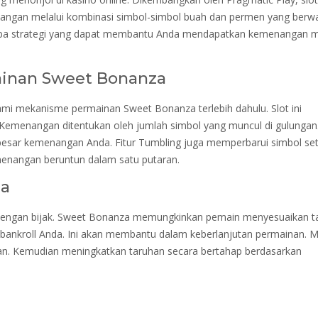
ngan melalui kombinasi simbol-simbol buah dan permen yang berw
rapa strategi yang dapat membantu Anda mendapatkan kemenangan 
nan Sweet Bonanza
i mekanisme permainan Sweet Bonanza terlebih dahulu. Slot ini
 Kemenangan ditentukan oleh jumlah simbol yang muncul di gulungan
esar kemenangan Anda. Fitur Tumbling juga memperbarui simbol set
enangan beruntun dalam satu putaran.
da
n dengan bijak. Sweet Bonanza memungkinkan pemain menyesuaikan t
 bankroll Anda. Ini akan membantu dalam keberlanjutan permainan. M
an. Kemudian meningkatkan taruhan secara bertahap berdasarkan