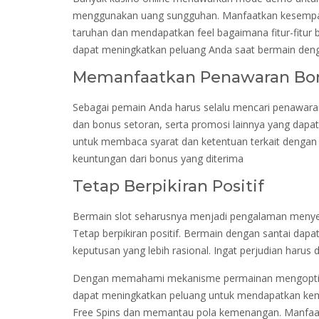
menggunakan uang sungguhan. Manfaatkan kesempat
taruhan dan mendapatkan feel bagaimana fitur-fitur b
dapat meningkatkan peluang Anda saat bermain de
Memanfaatkan Penawaran Bon
Sebagai pemain Anda harus selalu mencari penawara
dan bonus setoran, serta promosi lainnya yang dapa
untuk membaca syarat dan ketentuan terkait dengan
keuntungan dari bonus yang diterima
Tetap Berpikiran Positif
Bermain slot seharusnya menjadi pengalaman menye
Tetap berpikiran positif. Bermain dengan santai d
keputusan yang lebih rasional. Ingat perjudian harus 
Dengan memahami mekanisme permainan mengoptima
dapat meningkatkan peluang untuk mendapatkan keme
Free Spins dan memantau pola kemenangan. Manfa