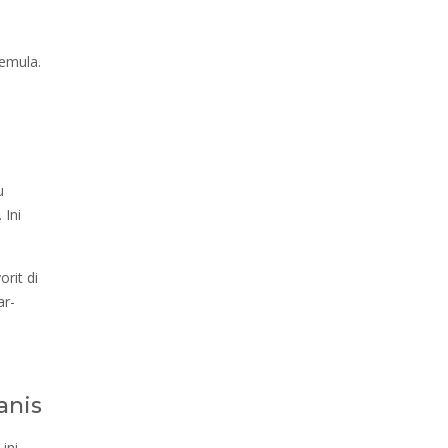
emula.
u
 Ini
rit di
ar-
anis
ini