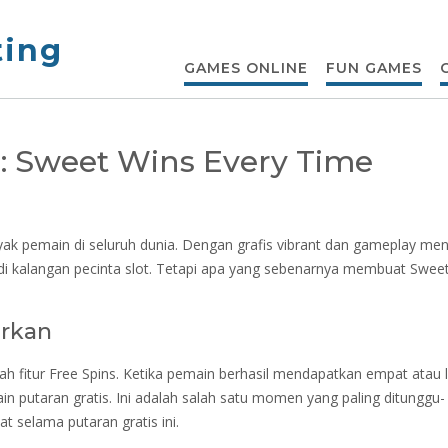
ting
GAMES ONLINE
FUN GAMES
: Sweet Wins Every Time
ak pemain di seluruh dunia. Dengan grafis vibrant dan gameplay me
t di kalangan pecinta slot. Tetapi apa yang sebenarnya membuat Swee
urkan
ah fitur Free Spins. Ketika pemain berhasil mendapatkan empat atau 
n putaran gratis. Ini adalah salah satu momen yang paling ditunggu-
 selama putaran gratis ini.