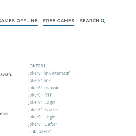
GAMES OFFLINE
FREE GAMES
SEARCH
JOKER81
joker81 link alternatif
nawan.
joker81 link
t
joker81 maxwin
Joker81 RTP
Joker81 Login
Joker81 Scatter
lebih
Joker81 Login
Joker81 Daftar
Link Joker81