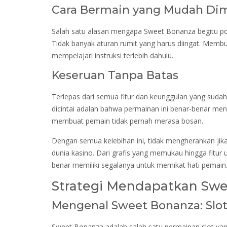
Cara Bermain yang Mudah Di
Salah satu alasan mengapa Sweet Bonanza begitu po
Tidak banyak aturan rumit yang harus diingat. Memb
mempelajari instruksi terlebih dahulu.
Keseruan Tanpa Batas
Terlepas dari semua fitur dan keunggulan yang sud
dicintai adalah bahwa permainan ini benar-benar me
membuat pemain tidak pernah merasa bosan.
Dengan semua kelebihan ini, tidak mengherankan jika
dunia kasino. Dari grafis yang memukau hingga fitu
benar memiliki segalanya untuk memikat hati pemain.
Strategi Mendapatkan Swe
Mengenal Sweet Bonanza: Sl
Sweet Bonanza adalah salah satu permainan slot yang