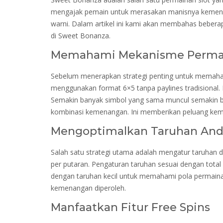
mengajak pemain untuk merasakan manisnya kemena
warni. Dalam artikel ini kami akan membahas bebe
di Sweet Bonanza.
Memahami Mekanisme Permai
Sebelum menerapkan strategi penting untuk memaham
menggunakan format 6×5 tanpa paylines tradisional.
Semakin banyak simbol yang sama muncul semakin b
kombinasi kemenangan. Ini memberikan peluang kem
Mengoptimalkan Taruhan An
Salah satu strategi utama adalah mengatur taruha
per putaran. Pengaturan taruhan sesuai dengan total
dengan taruhan kecil untuk memahami pola permain
kemenangan diperoleh.
Manfaatkan Fitur Free Spins