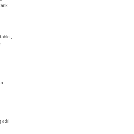
arik
tablet,
n
ka
 adil