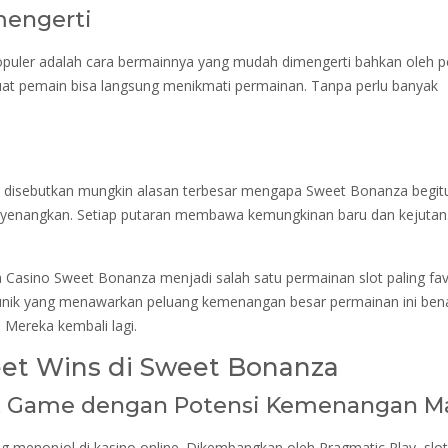
mengerti
puler adalah cara bermainnya yang mudah dimengerti bahkan oleh p
uat pemain bisa langsung menikmati permainan. Tanpa perlu banyak
ah disebutkan mungkin alasan terbesar mengapa Sweet Bonanza begit
nyenangkan. Setiap putaran membawa kemungkinan baru dan kejutan.
 Casino Sweet Bonanza menjadi salah satu permainan slot paling favo
r unik yang menawarkan peluang kemenangan besar permainan ini ben
 Mereka kembali lagi.
et Wins di Sweet Bonanza
ot Game dengan Potensi Kemenangan M
 menonjol di kasino online. Dikembangkan oleh Pragmatic Play, slot 