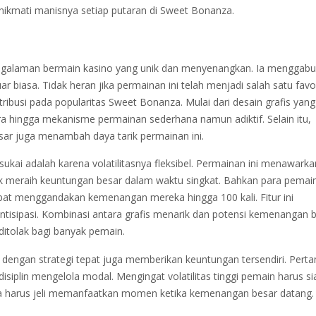
 nikmati manisnya setiap putaran di Sweet Bonanza.
ngalaman bermain kasino yang unik dan menyenangkan. Ia menggab
 biasa. Tidak heran jika permainan ini telah menjadi salah satu favor
ribusi pada popularitas Sweet Bonanza. Mulai dari desain grafis yang
hingga mekanisme permainan sederhana namun adiktif. Selain itu,
sar juga menambah daya tarik permainan ini.
ai adalah karena volatilitasnya fleksibel. Permainan ini menawarka
 meraih keuntungan besar dalam waktu singkat. Bahkan para pemai
r dapat menggandakan kemenangan mereka hingga 100 kali. Fitur ini
ntisipasi. Kombinasi antara grafis menarik dan potensi kemenangan 
ditolak bagi banyak pemain.
engan strategi tepat juga memberikan keuntungan tersendiri. Pert
siplin mengelola modal. Mengingat volatilitas tinggi pemain harus si
 harus jeli memanfaatkan momen ketika kemenangan besar datang.