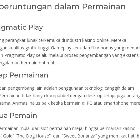
eberuntungan dalam Permainan
agmatic Play
g perangkat lunak terkemuka di industri kasino online. Mereka
an kualitas grafik tinggi. Gameplay seru dan fitur bonus yang menari
h Pragmatic Play selalu melalui proses pengembangan yang ekstensi
ngalaman bermain optimal.
iap Permainan
dari pengembang lain adalah penggunaan teknologi canggih dalam
mainan tidak hanya kompatibel dengan desktop tetapi juga peran
g sama. Animasi halus baik ketika bermain di PC atau smartphone mere
ua Pemain
ermainan mulai dari slot permainan meja, hingga permainan kasino
lf Gold” “The Dog House”, dan “Sweet Bonanza” yang memikat hati 