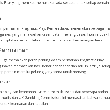
k. Fitur yang memikat memastikan ada sesuatu untuk setiap pemain 
n
alam permainan Pragmatic Play. Pemain dapat menemukan berbagai 
mini-games yang menawarkan kesempatan menang besar. Fitur ini tidak 
menciptakan peluang lebih untuk mendapatkan kemenangan besar.
Permainan
an juga memainkan peran penting dalam permainan Pragmatic Play.
akan memastikan hasil benar-benar acak dan adil. Ini artinya setia
etiap pemain memiliki peluang yang sama untuk menang.
anan
ir play dan keamanan. Mereka memiliki lisensi dari beberapa badan
uthority dan UK Gambling Commission. Ini memastikan bahwa semua
i untuk keamanan dan keadilan.