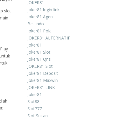
JOKER81
joker81 login link
p slot
Joker81 Agen
rmain
Bet Indo
Joker81 Pola
JOKER81 ALTERNATIF
Joker81
 Play
Joker81 Slot
untuk
Joker81 Qris
ntuk
JOKER81 Slot
Joker81 Deposit
Joker81 Maxwin
JOKER81 LINK
Joker81
diah
Slot88
ot
Slot777
Slot Sultan