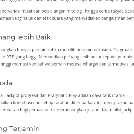
bervariasi mulai dari petualangan mitologi, hingga cerita rakyat. Setia
Animasi yang halus dan efek suara yang menyediakan pengalaman be
ang lebih Baik
imbangkan banyak pemain ketika memilih permainan kasino. Pragmatic
e RTP yang tinggi. Memberikan peluang lebih besar kepada pemain 
inggi memastikan bahwa pemain merasa dihargai dan termotivasi u
goda
 jackpot progresif dari Pragmatic Play adalah daya tarik utama.
kan kontribusi dari setiap taruhan ditempatkan. Ini menciptakan ha
kesempatan bagi pemain untuk memenangkan jutaan dalam nilai jackp
ng Terjamin