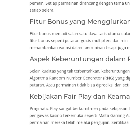
pemain. Setiap permainan dirancang dengan tema uni
setiap selera.
Fitur Bonus yang Menggiurka
Fitur bonus menjadi salah satu daya tarik utama d
fitur bonus seperti putaran gratis multipliers dan 
menambahkan variasi dalam permainan tetapi juga 
Aspek Keberuntungan dalam 
Selain kualitas yang tak terbantahkan, keberuntung
Algoritma Random Number Generator (RNG) yang digun
putaran. Atau permainan tidak bisa diprediksi dan s
Kebijakan Fair Play dan Keam
Pragmatic Play sangat berkomitmen pada kebijakan fa
pengawas kasino terkemuka seperti Malta Gaming A
permainan mereka telah melalui pengujian. Sertifikas