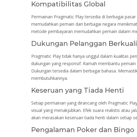
Kompatibilitas Global
Permainan Pragmatic Play tersedia di berbagai pasar
memudahkan pemain dari berbagai negara menikmati
metode pembayaran memudahkan pemain dalam mela
Dukungan Pelanggan Berkuali
Pragmatic Play tidak hanya unggul dalam kualitas p
dukungan yang responsif. Ramah membantu pemain d
Dukungan tersedia dalam berbagai bahasa. Memast
membutuhkannya.
Keseruan yang Tiada Henti
Setiap permainan yang dirancang oleh Pragmatic Pla
visual yang menakjubkan. Efek suara realistis atau
akan merasakan keseruan tiada henti dalam setiap s
Pengalaman Poker dan Bingo