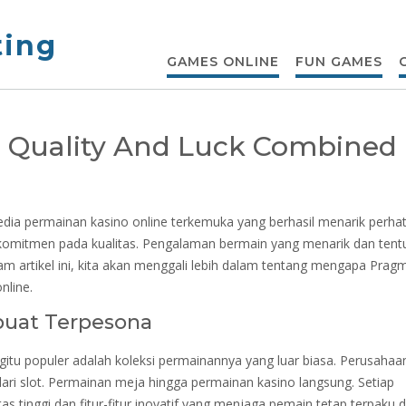
ting
GAMES ONLINE
FUN GAMES
: Quality And Luck Combined
edia permainan kasino online terkemuka yang berhasil menarik perhat
erkomitmen pada kualitas. Pengalaman bermain yang menarik dan tent
m artikel ini, kita akan menggali lebih dalam tentang mengapa Pragm
nline.
buat Terpesona
tu populer adalah koleksi permainannya yang luar biasa. Perusahaan
ari slot. Permainan meja hingga permainan kasino langsung. Setiap
as tinggi dan fitur-fitur inovatif yang menjaga pemain tetap terpaku di