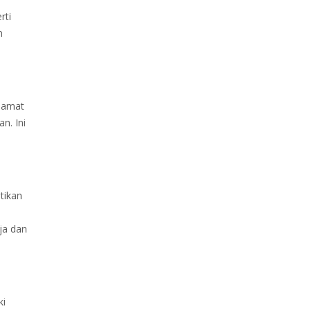
rti
n
elamat
n. Ini
tikan
ja dan
ki