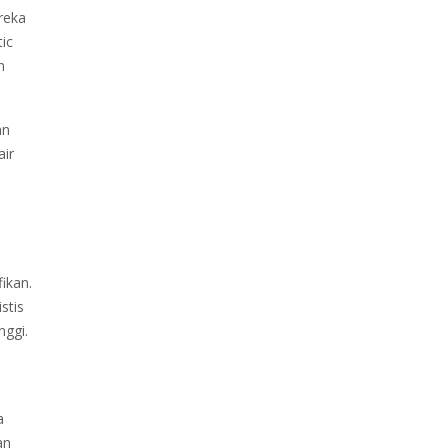
reka
ic
n
an
air
ikan.
stis
nggi.
a
an