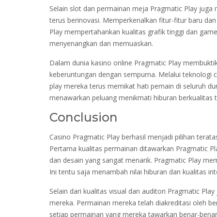
Selain slot dan permainan meja Pragmatic Play ju
terus berinovasi. Memperkenalkan fitur-fitur baru da
Play mempertahankan kualitas grafik tinggi dan ga
menyenangkan dan memuaskan.
Dalam dunia kasino online Pragmatic Play membukti
keberuntungan dengan sempurna. Melalui teknologi c
play mereka terus memikat hati pemain di seluruh dun
menawarkan peluang menikmati hiburan berkualitas 
Conclusion
Casino Pragmatic Play berhasil menjadi pilihan terata
Pertama kualitas permainan ditawarkan Pragmatic Play
dan desain yang sangat menarik. Pragmatic Play mem
Ini tentu saja menambah nilai hiburan dan kualitas i
Selain dari kualitas visual dan auditori Pragmatic P
mereka. Permainan mereka telah diakreditasi oleh 
setiap permainan yang mereka tawarkan benar-benar 